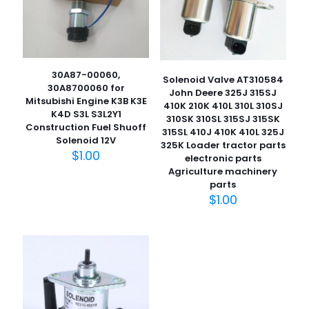
30A87-00060,
Solenoid Valve AT310584
30A8700060 for
John Deere 325J 315SJ
Mitsubishi Engine K3B K3E
410K 210K 410L 310L 310SJ
K4D S3L S3L2Y1
310SK 310SL 315SJ 315SK
Construction Fuel Shuoff
315SL 410J 410K 410L 325J
Solenoid 12V
325K Loader tractor parts
$
1.00
electronic parts
Agriculture machinery
parts
$
1.00