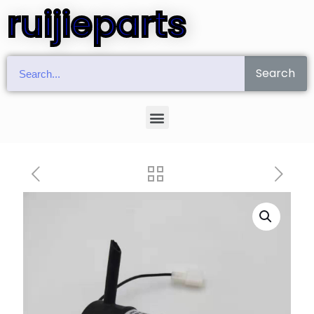
ruijieparts
Search