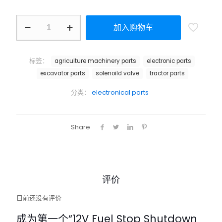
加入购物车
标签：
agriculture machinery parts
electronic parts
excavator parts
solenoild valve
tractor parts
分类：
electronical parts
Share
评价
目前还没有评价
成为第一个“12V Fuel Stop Shutdown