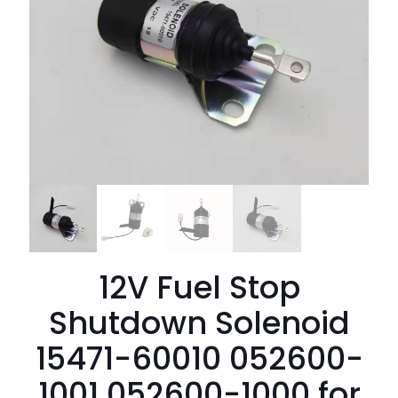
12V Fuel Stop
Shutdown Solenoid
15471-60010 052600-
1001 052600-1000 for