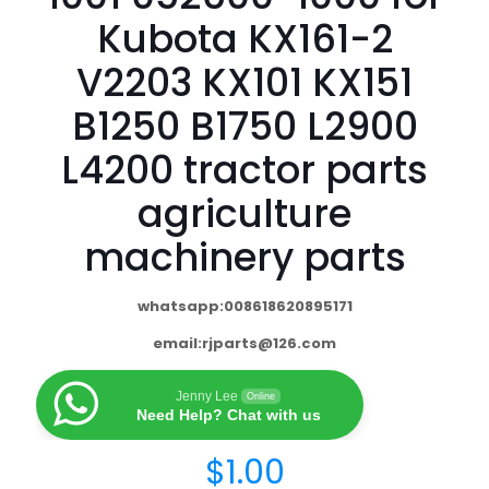
Kubota KX161-2
V2203 KX101 KX151
B1250 B1750 L2900
L4200 tractor parts
agriculture
machinery parts
whatsapp:008618620895171
email:
rjparts@126.com
Jenny Lee
Online
Need Help? Chat with us
$
1.00