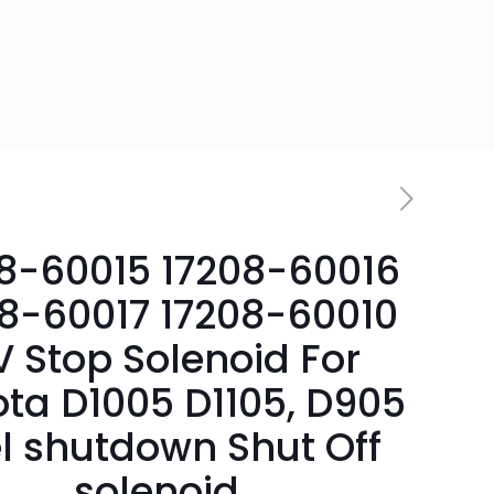
8-60015 17208-60016
8-60017 17208-60010
V Stop Solenoid For
ta D1005 D1105, D905
l shutdown Shut Off
solenoid