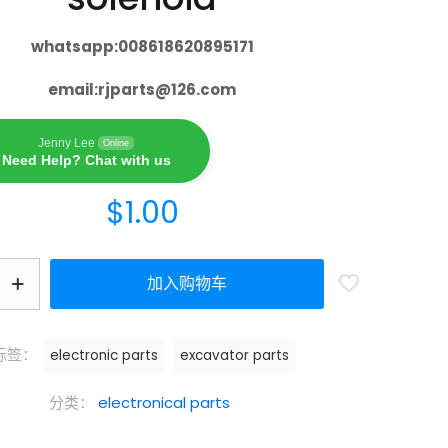
whatsapp:008618620895171
email:
rjparts@126.com
Jenny Lee
Online
Need Help? Chat with us
$
1.00
加入购物车
标签：
electronic parts
excavator parts
分类：
electronical parts