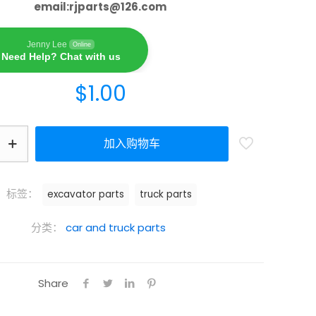
email:
rjparts@126.com
Jenny Lee
Online
Need Help? Chat with us
$
1.00
加入购物车
标签：
excavator parts
truck parts
分类：
car and truck parts
Share