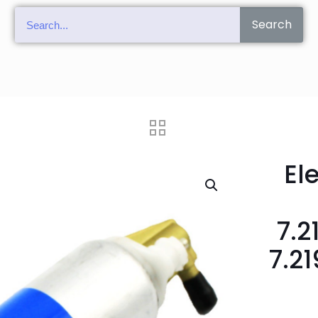
Search
El
7.2
7.21