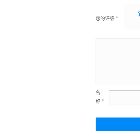
您的评级
*
名
称
*