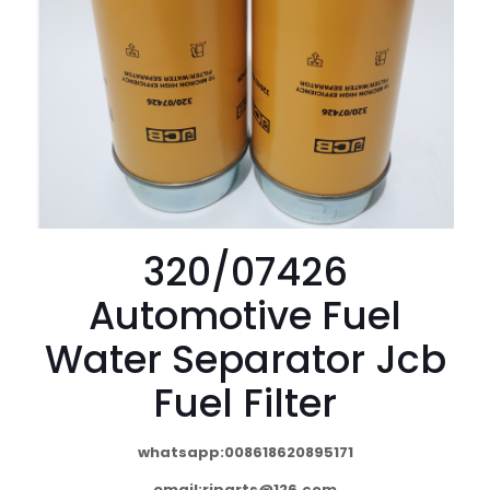
320/07426
Automotive Fuel
Water Separator Jcb
Fuel Filter
whatsapp:008618620895171
email:
rjparts@126.com