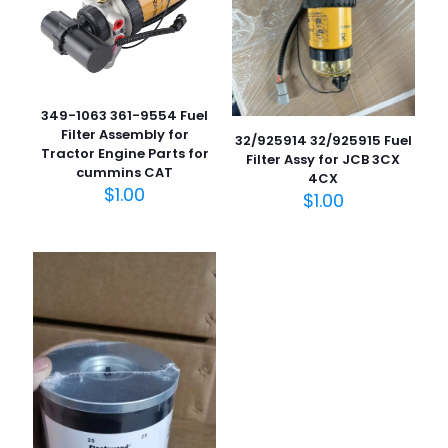
349-1063 361-9554 Fuel
Filter Assembly for
32/925914 32/925915 Fuel
Tractor Engine Parts for
Filter Assy for JCB 3CX
cummins CAT
4CX
$
1.00
$
1.00