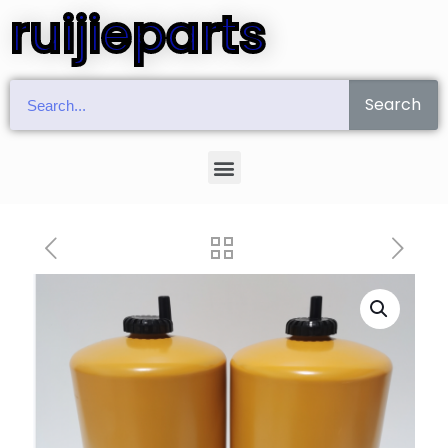
ruijieparts
Search