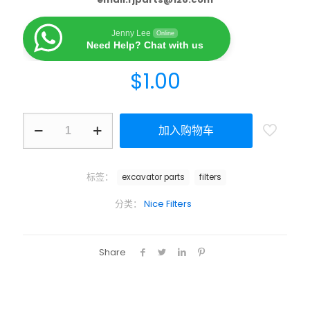
Jenny Lee
Online
Need Help? Chat with us
$
1.00
加入购物车
标签：
excavator parts
filters
分类：
Nice Filters
Share