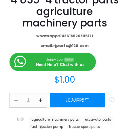
agriculture
machinery parts
whatsapp:008618620895171
email:
rjparts@126.com
Jenny Lee
Online
Need Help? Chat with us
$
1.00
加入购物车
标签：
agriculture machinery parts
excavator parts
fuel injection pump
tractor spare parts