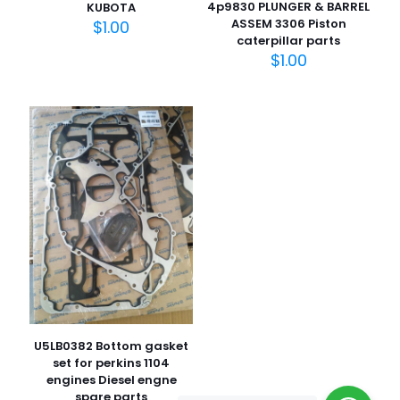
4p9830 PLUNGER & BARREL
KUBOTA
ASSEM 3306 Piston
$
1.00
caterpillar parts
$
1.00
U5LB0382 Bottom gasket
set for perkins 1104
engines Diesel engne
spare parts