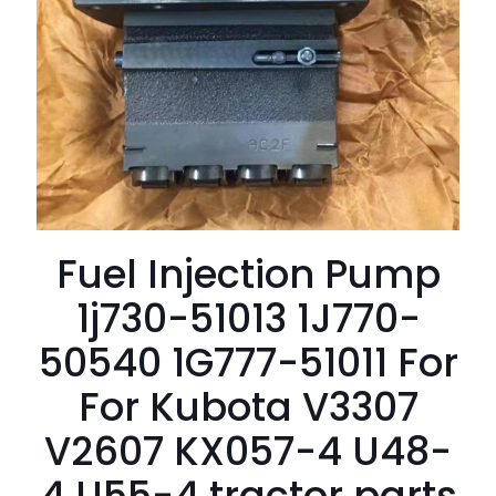
Fuel Injection Pump
1j730-51013 1J770-
50540 1G777-51011 For
For Kubota V3307
V2607 KX057-4 U48-
4 U55-4 tractor parts