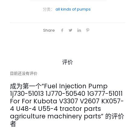
分类：
all kinds of pumps
Share
评价
目前还没有评价
成为第一个“Fuel Injection Pump
1j730-51013 1J770-50540 1G777-51011
For For Kubota V3307 V2607 KX057-
4 U48-4 U55-4 tractor parts
agriculture machinery parts” 的评价
者