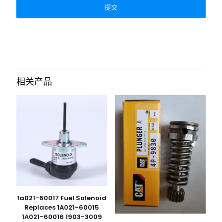
相关产品
1a021-60017 Fuel Solenoid
Replaces 1A021-60015
1A021-60016 1903-3009