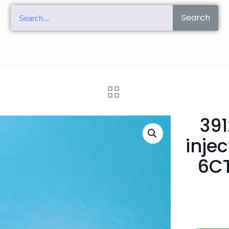
Search
39
inje
6CT