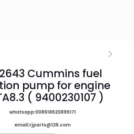
12643 Cummins fuel
ction pump for engine
A8.3 ( 9400230107 )
whatsapp:008618620895171
email:
rjparts@126.com