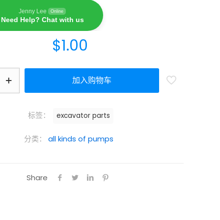
Jenny Lee
Online
Need Help? Chat with us
$
1.00
加入购物车
标签：
excavator parts
分类：
all kinds of pumps
Share