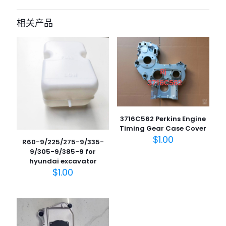
相关产品
3716C562 Perkins Engine
Timing Gear Case Cover
$
1.00
R60-9/225/275-9/335-
9/305-9/385-9 for
hyundai excavator
$
1.00