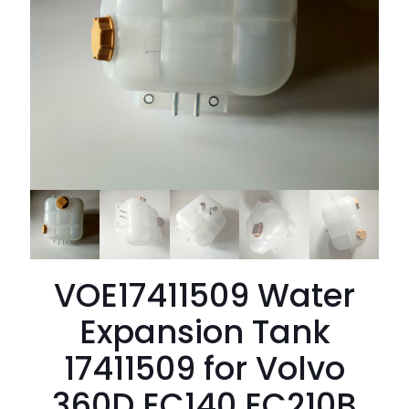
VOE17411509 Water
Expansion Tank
17411509 for Volvo
360D EC140 EC210B