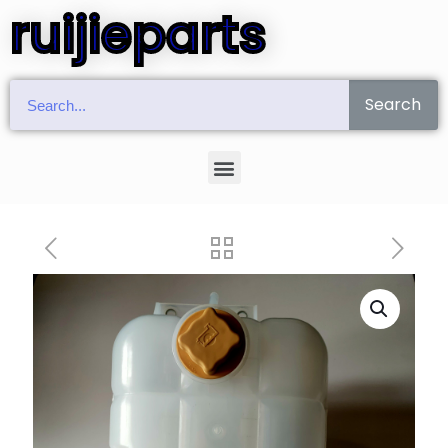
ruijieparts
Search