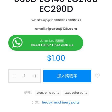
EC290D
whatsapp:008618620895171
email:
rjparts@126.com
Jenny Lee
Online
Need Help? Chat with us
$
1.00
加入购物车
标签：
electronic parts
excavator parts
分类：
heavy machinery parts