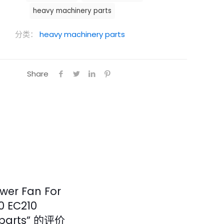
heavy machinery parts
分类：
heavy machinery parts
Share
wer Fan For
0 EC210
y parts” 的评价