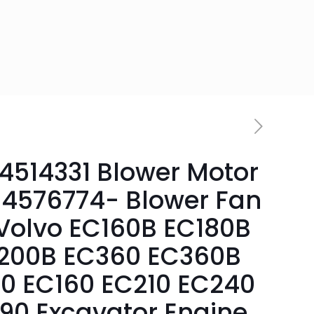
4514331 Blower Motor
14576774- Blower Fan
 Volvo EC160B EC180B
200B EC360 EC360B
0 EC160 EC210 EC240
90 Excavator Engine