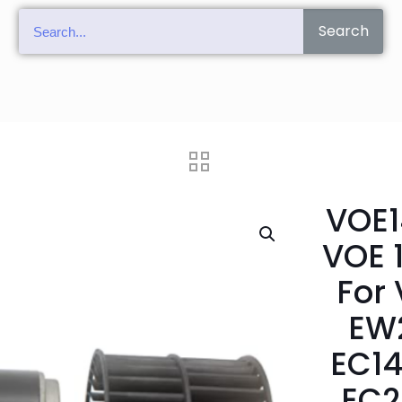
Search
VOE1
VOE 
For
EW
EC14
EC2