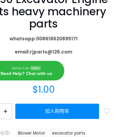
ts heavy machinery
parts
whatsapp:008618620895171
email:
rjparts@126.com
Jenny Lee
Online
Need Help? Chat with us
$
1.00
加入购物车
标签：
Blower Motor
excavator parts