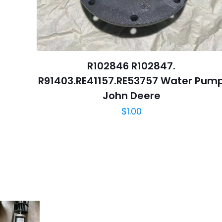
R102846 R102847.
R91403.RE41157.RE53757 Water Pum
John Deere
$
1.00