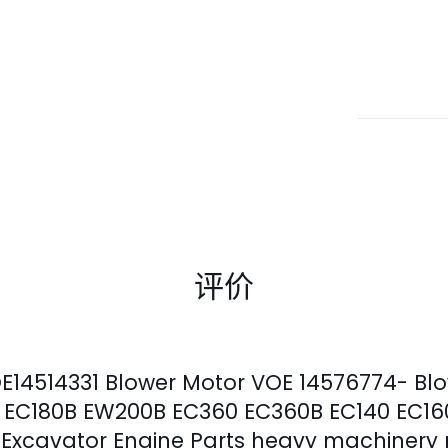
评价
514331 Blower Motor VOE 14576774- Blo
 EC180B EW200B EC360 EC360B EC140 EC16
Excavator Engine Parts heavy machiner