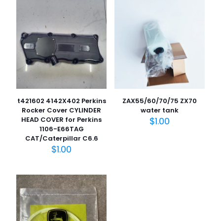
t421602 4142X402 Perkins
ZAX55/60/70/75 ZX70
Rocker Cover CYLINDER
water tank
HEAD COVER for Perkins
$
1.00
1106-E66TAG
CAT/Caterpillar C6.6
$
1.00