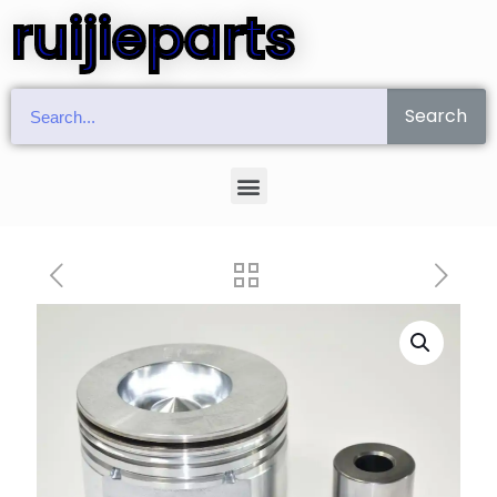
ruijieparts
Search