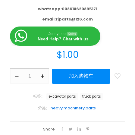
whatsapp:008618620895171
email:
rjparts@126.com
Jenny Lee
Online
Need Help? Chat with us
$
1.00
加入购物车
标签：
excavator parts
truck parts
分类：
heavy machinery parts
Share