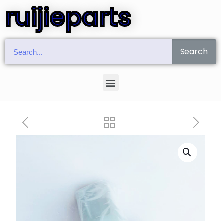
ruijieparts
Search