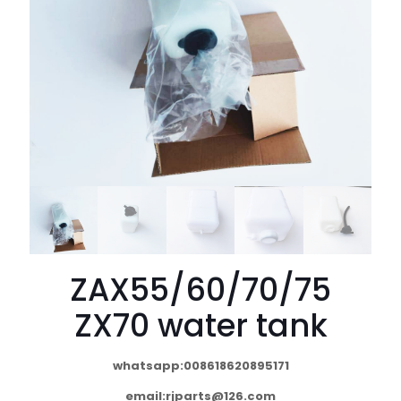
ZAX55/60/70/75
ZX70 water tank
whatsapp:008618620895171
email:
rjparts@126.com