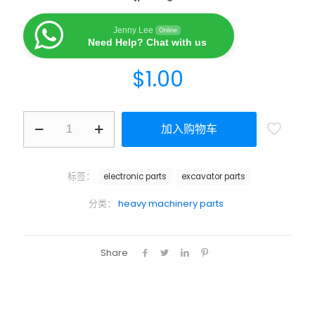
Jenny Lee
Online
Need Help? Chat with us
$
1.00
加入购物车
标签：
electronic parts
excavator parts
分类：
heavy machinery parts
Share