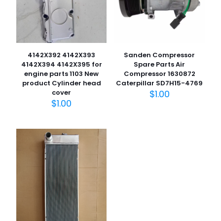
4142X392 4142X393
Sanden Compressor
4142X394 4142X395 for
Spare Parts Air
engine parts 1103 New
Compressor 1630872
product Cylinder head
Caterpillar SD7H15-4769
cover
$
1.00
$
1.00