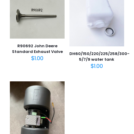
R90692 John Deere
Standard Exhaust Valve
DH60/150/220/225/258/300-
$
1.00
5/7/9 water tank
$
1.00