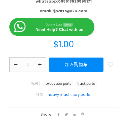
whatsapp:008618620895171
email:
rjparts@126.com
Jenny Lee
Online
Need Help? Chat with us
$
1.00
加入购物车
标签：
excavator parts
truck parts
分类：
heavy machinery parts
Share