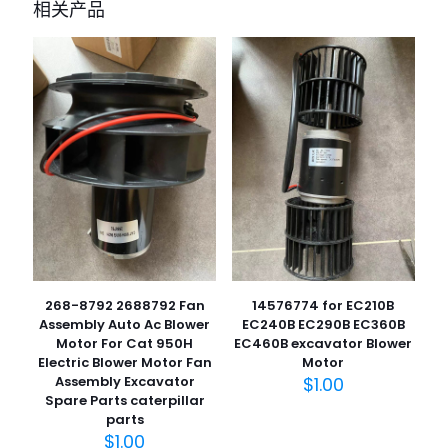
相关产品
268-8792 2688792 Fan
14576774 for EC210B
Assembly Auto Ac Blower
EC240B EC290B EC360B
Motor For Cat 950H
EC460B excavator Blower
Electric Blower Motor Fan
Motor
Assembly Excavator
$
1.00
Spare Parts caterpillar
parts
$
1.00