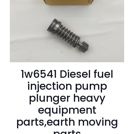
1w6541 Diesel fuel
injection pump
plunger heavy
equipment
parts,earth moving
parts