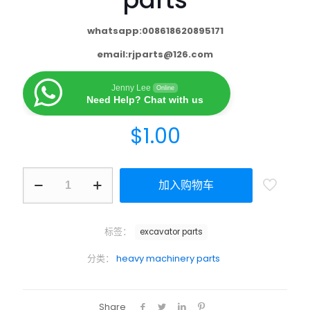
whatsapp:008618620895171
email:
rjparts@126.com
Jenny Lee
Online
Need Help? Chat with us
$
1.00
加入购物车
标签：
excavator parts
分类：
heavy machinery parts
Share