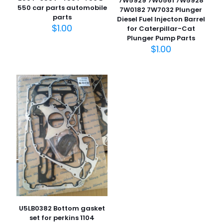
7W5929 7W0561 7W5928
550 car parts automobile
7W0182 7W7032 Plunger
parts
Diesel Fuel Injecton Barrel
$
1.00
for Caterpillar-Cat
Plunger Pump Parts
$
1.00
U5LB0382 Bottom gasket
set for perkins 1104