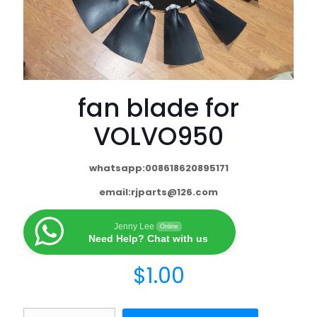
fan blade for
VOLVO950
whatsapp:008618620895171
email:
rjparts@126.com
Jenny Lee
Online
Need Help? Chat with us
$
1.00