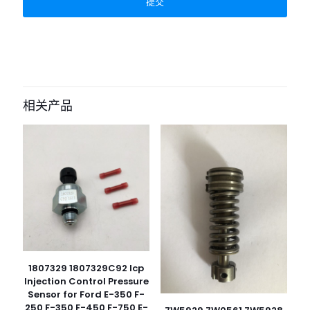
相关产品
1807329 1807329C92 Icp
Injection Control Pressure
Sensor for Ford E-350 F-
250 F-350 F-450 F-750 E-