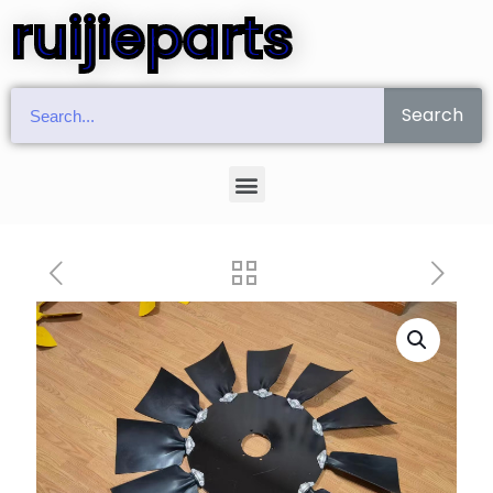
ruijieparts
Search