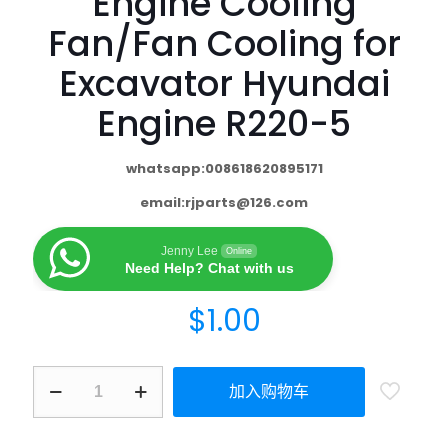
Engine Cooling
Fan/Fan Cooling for
Excavator Hyundai
Engine R220-5
whatsapp:008618620895171
email:
rjparts@126.com
Jenny Lee
Online
Need Help? Chat with us
$
1.00
加入购物车