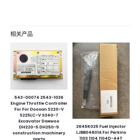
相关产品
543-00074 2543-1036
Engine Throttle Controller
For For Doosan S220-V
S225LC-V S340-7
Excavator Daewoo
2645K025 Fuel Injector
DH220-5 DH250-5
LJBB04801A For Perkins
construction machinery
1103 1104 1104D-44T
parts