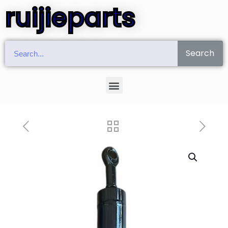
ruijieparts
Search