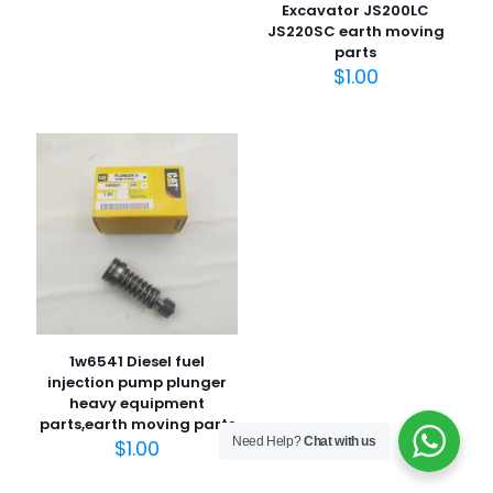
Excavator JS200LC
JS220SC earth moving
parts
$
1.00
1w6541 Diesel fuel
injection pump plunger
heavy equipment
parts,earth moving parts
Need Help?
Chat with us
$
1.00