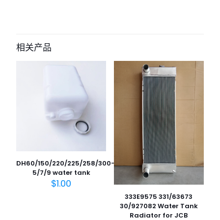
相关产品
DH60/150/220/225/258/300-
5/7/9 water tank
$
1.00
333E9575 331/63673
30/927082 Water Tank
Radiator for JCB