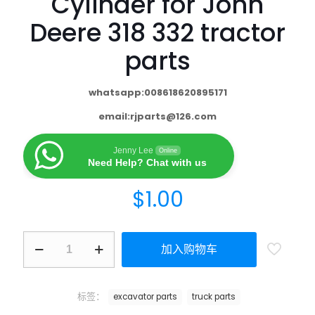
Cylinder for John
Deere 318 332 tractor
parts
whatsapp:008618620895171
email:
rjparts@126.com
Jenny Lee
Online
Need Help? Chat with us
$
1.00
加入购物车
标签：
excavator parts
truck parts