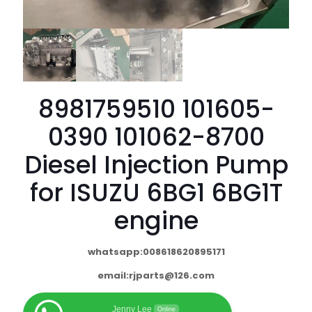
8981759510 101605-
0390 101062-8700
Diesel Injection Pump
for ISUZU 6BG1 6BG1T
engine
whatsapp:008618620895171
email:
rjparts@126.com
Jenny Lee
Online