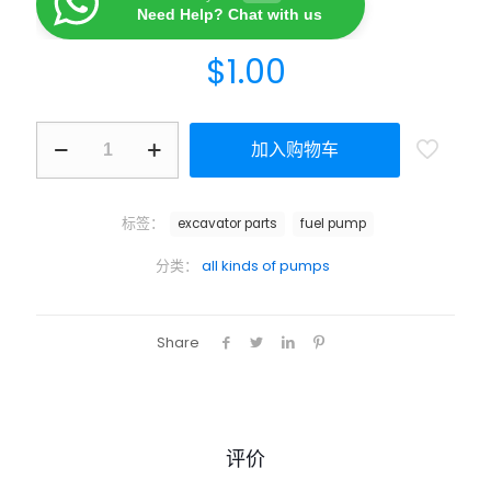
Need Help? Chat with us
$
1.00
加入购物车
标签：
excavator parts
fuel pump
分类：
all kinds of pumps
Share
评价