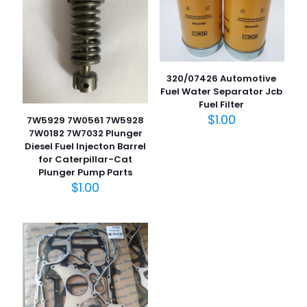
320/07426 Automotive
Fuel Water Separator Jcb
Fuel Filter
$
1.00
7W5929 7W0561 7W5928
7W0182 7W7032 Plunger
Diesel Fuel Injecton Barrel
for Caterpillar-Cat
Plunger Pump Parts
$
1.00