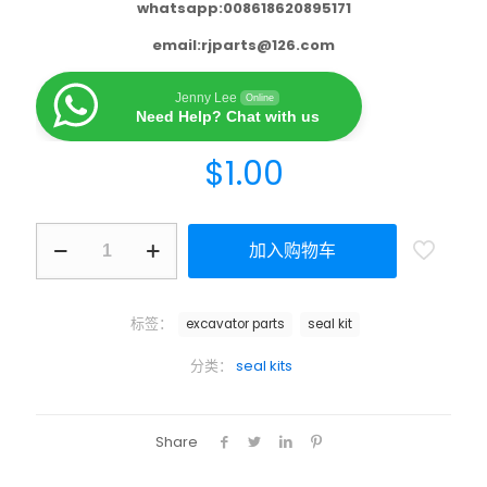
whatsapp:008618620895171
email:
rjparts@126.com
Jenny Lee
Online
Need Help? Chat with us
$
1.00
加入购物车
标签：
excavator parts
seal kit
分类：
seal kits
Share