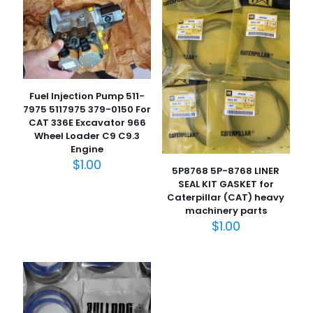
Fuel Injection Pump 511-
7975 5117975 379-0150 For
CAT 336E Excavator 966
Wheel Loader C9 C9.3
Engine
$
1.00
5P8768 5P-8768 LINER
SEAL KIT GASKET for
Caterpillar (CAT) heavy
machinery parts
$
1.00