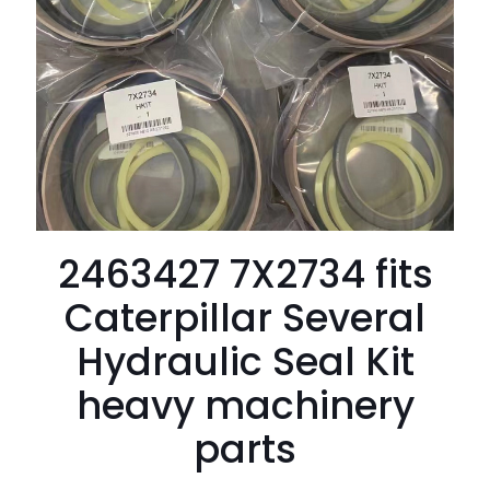
2463427 7X2734 fits
Caterpillar Several
Hydraulic Seal Kit
heavy machinery
parts