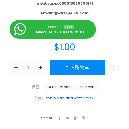
whatsapp:008618620895171
email:
rjparts@126.com
Jenny Lee
Online
Need Help? Chat with us
$
1.00
加入购物车
标签：
excavator parts
truck parts
分类：
fan blade and water tank
Share