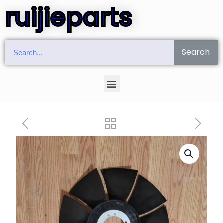
ruijieparts
Search