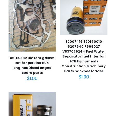
32007416 Z20140010
5207540 P569027
V837079244 Fuel Water
Separator fuel filter for
U5LB0382 Bottom gasket
JCB Equipments
set for perkins 1104
Construction Machinery
engines Diesel engne
Parts backhoe loader
spare parts
$
1.00
$
1.00