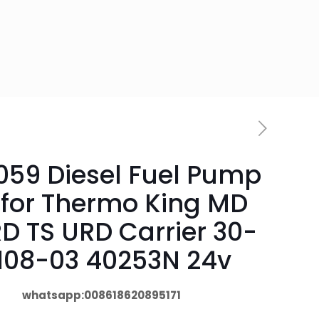
059 Diesel Fuel Pump
 for Thermo King MD
D TS URD Carrier 30-
108-03 40253N 24v
whatsapp:008618620895171