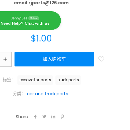
email:
rjparts@126.com
Jenny Lee
Online
Need Help? Chat with us
$
1.00
加入购物车
标签：
excavator parts
truck parts
分类：
car and truck parts
Share