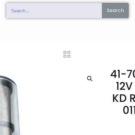
Search
41-7
12V
KD R
01