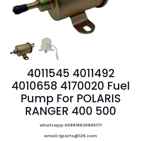
4011545 4011492
4010658 4170020 Fuel
Pump For POLARIS
RANGER 400 500
whatsapp:008618620895171
email:
rjparts@126.com