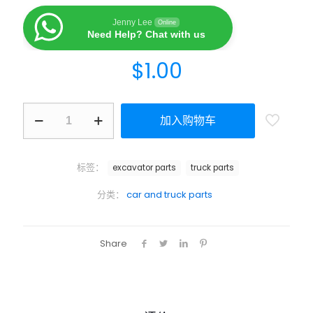
Jenny Lee
Online
Need Help? Chat with us
$
1.00
加入购物车
标签：
excavator parts
truck parts
分类：
car and truck parts
Share