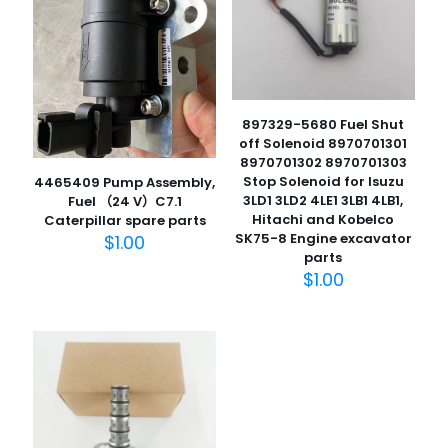
897329-5680 Fuel Shut
off Solenoid 8970701301
8970701302 8970701303
Stop Solenoid for Isuzu
4465409 Pump Assembly,
3LD1 3LD2 4LE1 3LB1 4LB1,
Fuel （24 V）C7.1
Hitachi and Kobelco
Caterpillar spare parts
SK75-8 Engine excavator
$
1.00
parts
$
1.00