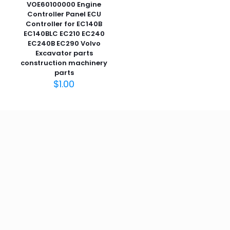
VOE60100000 Engine
Controller Panel ECU
Controller for EC140B
EC140BLC EC210 EC240
EC240B EC290 Volvo
Excavator parts
construction machinery
parts
$
1.00