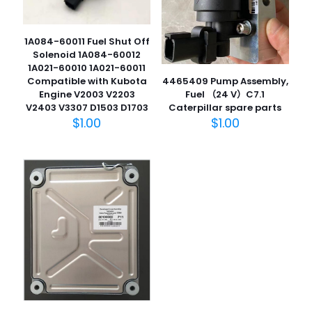
1A084-60011 Fuel Shut Off
Solenoid 1A084-60012
1A021-60010 1A021-60011
Compatible with Kubota
4465409 Pump Assembly,
Engine V2003 V2203
Fuel （24 V）C7.1
V2403 V3307 D1503 D1703
Caterpillar spare parts
$
1.00
$
1.00