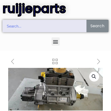
ruijieparts
Search