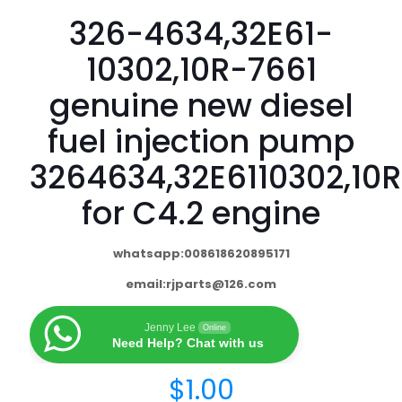
326-4634,32E61-
10302,10R-7661
genuine new diesel
fuel injection pump
3264634,32E6110302,10
for C4.2 engine
whatsapp:008618620895171
email:
rjparts@126.com
Jenny Lee
Online
Need Help? Chat with us
$
1.00