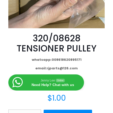
320/08628
TENSIONER PULLEY
whatsapp:008618620895171
email:
rjparts@126.com
Jenny Lee
Online
Need Help? Chat with us
$
1.00