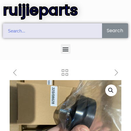
ruijieparts
Search