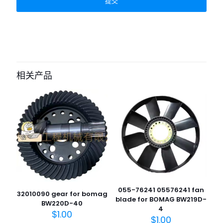
相关产品
055-76241 05576241 fan
32010090 gear for bomag
blade for BOMAG BW219D-
BW220D-40
4
$
1.00
$
1.00