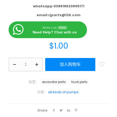
whatsapp:008618620895171
email:
rjparts@126.com
Jenny Lee
Online
Need Help? Chat with us
$
1.00
加入购物车
标签：
excavator parts
truck parts
分类：
all kinds of pumps
Share