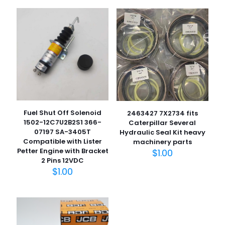
Fuel Shut Off Solenoid
2463427 7X2734 fits
1502-12C7U2B2S1 366-
Caterpillar Several
07197 SA-3405T
Hydraulic Seal Kit heavy
Compatible with Lister
machinery parts
Petter Engine with Bracket
$
1.00
2 Pins 12VDC
$
1.00