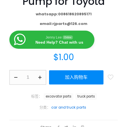
Pump for Toyota
whatsapp:008618620895171
email:
rjparts@126.com
Jenny Lee
Online
Need Help? Chat with us
$
1.00
加入购物车
标签：
excavator parts
truck parts
分类：
car and truck parts