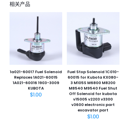
相关产品
1a021-60017 Fuel Solenoid
Fuel Stop Solenoid 1C010-
Replaces 1A021-60015
60015 for Kubota KX080-
1A021-60016 1903-3009
3 M105S M6800 M8200
KUBOTA
M8540 M9540 Fuel Shut
$
1.00
Off Solenoid for kubota
v15005 v2203 v3300
v3600 electronic part
excavator part
$
1.00