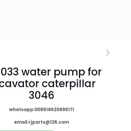
5033 water pump for
cavator caterpillar
3046
whatsapp:008618620895171
email:
rjparts@126.com