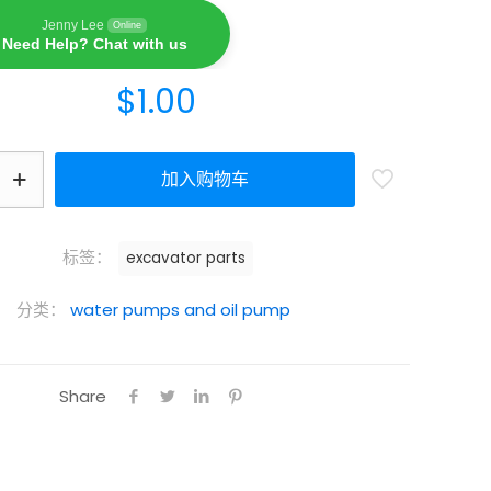
Jenny Lee
Online
Need Help? Chat with us
$
1.00
加入购物车
标签：
excavator parts
分类：
water pumps and oil pump
Share