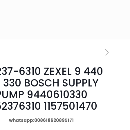
237-6310 ZEXEL 9 440
0 330 BOSCH SUPPLY
PUMP 9440610330
52376310 1157501470
whatsapp:008618620895171