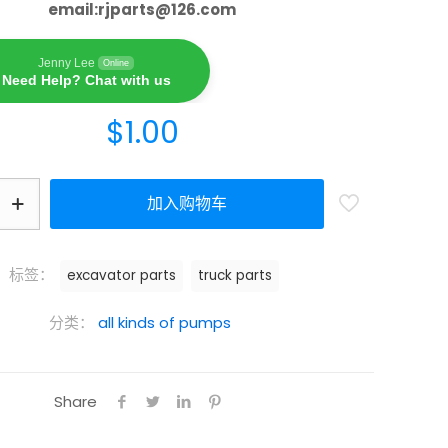
email:
rjparts@126.com
Jenny Lee
Online
Need Help? Chat with us
$
1.00
加入购物车
标签：
excavator parts
truck parts
分类：
all kinds of pumps
Share