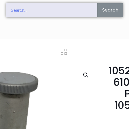
Search
105
61
10