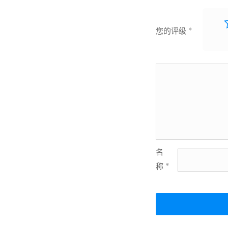
您的评级
*
名
称
*