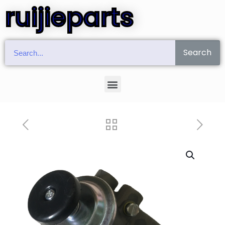
ruijieparts
Search