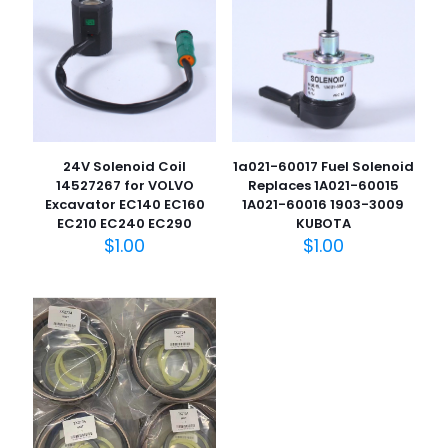
24V Solenoid Coil
1a021-60017 Fuel Solenoid
14527267 for VOLVO
Replaces 1A021-60015
Excavator EC140 EC160
1A021-60016 1903-3009
EC210 EC240 EC290
KUBOTA
$
1.00
$
1.00