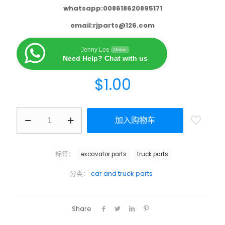
whatsapp:008618620895171
email:
rjparts@126.com
Jenny Lee
Online
Need Help? Chat with us
$
1.00
加入购物车
标签：
excavator parts
truck parts
分类：
car and truck parts
Share