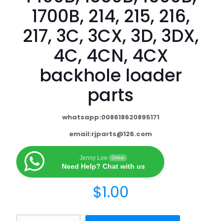
1700B, 214, 215, 216,
217, 3C, 3CX, 3D, 3DX,
4C, 4CN, 4CX
backhole loader
parts
whatsapp:008618620895171
email:
rjparts@126.com
Jenny Lee
Online
Need Help? Chat with us
$
1.00