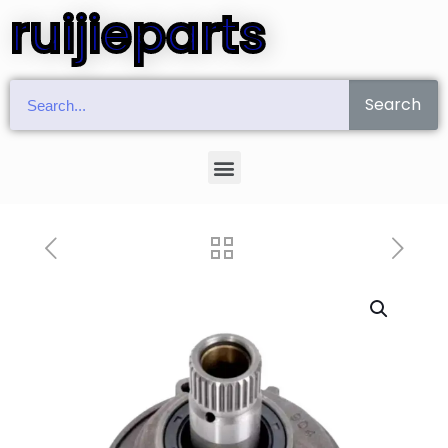
ruijieparts
Search