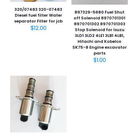
320/07483 320-07483
897329-5680 Fuel Shut
Diesel fuel filter Water
off Solenoid 8970701301
separator Filter for jcb
8970701302 8970701303
$
12.00
Stop Solenoid for Isuzu
3LD1 3LD2 4LE1 3LB1 4LB1,
Hitachi and Kobelco
SK75-8 Engine excavator
parts
$
1.00