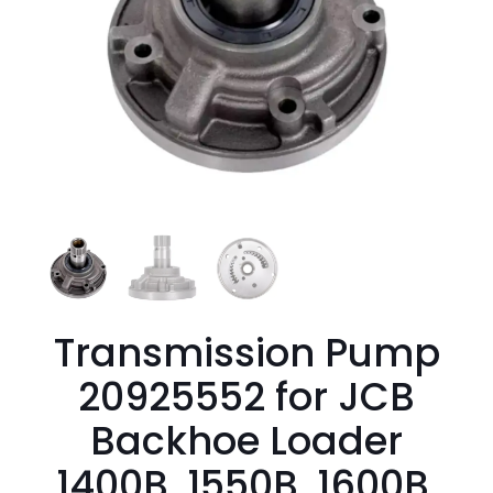
Transmission Pump
20925552 for JCB
Backhoe Loader
1400B, 1550B, 1600B,