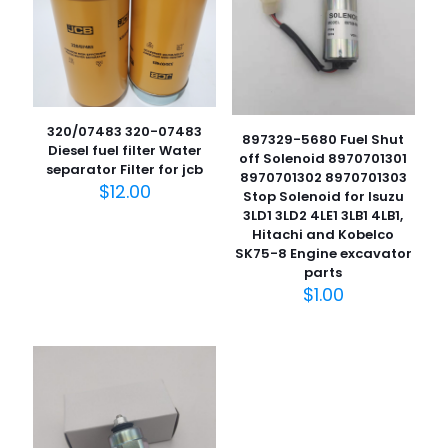
320/07483 320-07483
897329-5680 Fuel Shut
Diesel fuel filter Water
off Solenoid 8970701301
separator Filter for jcb
8970701302 8970701303
$
12.00
Stop Solenoid for Isuzu
3LD1 3LD2 4LE1 3LB1 4LB1,
Hitachi and Kobelco
SK75-8 Engine excavator
parts
$
1.00