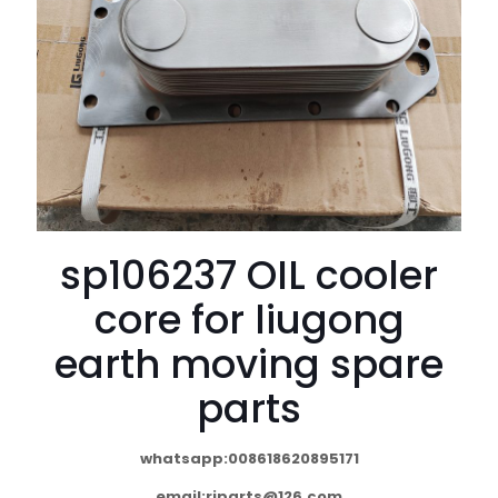
sp106237 OIL cooler
core for liugong
earth moving spare
parts
whatsapp:008618620895171
email:
rjparts@126.com