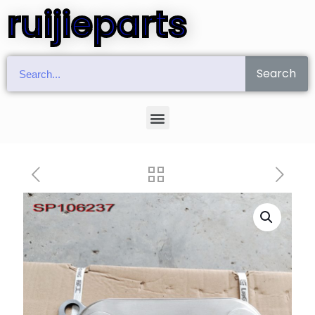
ruijieparts
Search