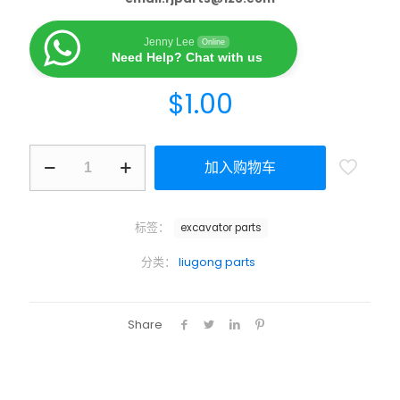
Jenny Lee
Online
Need Help? Chat with us
$
1.00
加入购物车
标签：
excavator parts
分类：
liugong parts
Share