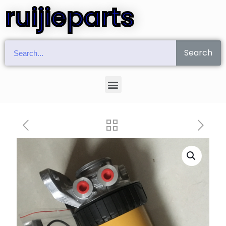
ruijieparts
Search