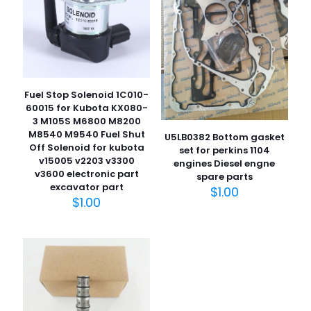
Fuel Stop Solenoid 1C010-
60015 for Kubota KX080-
3 M105S M6800 M8200
M8540 M9540 Fuel Shut
U5LB0382 Bottom gasket
Off Solenoid for kubota
set for perkins 1104
v15005 v2203 v3300
engines Diesel engne
v3600 electronic part
spare parts
excavator part
$
1.00
$
1.00