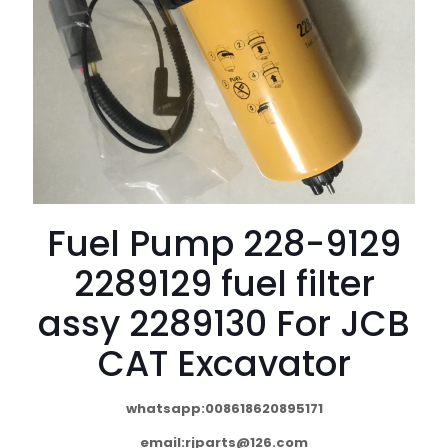
Fuel Pump 228-9129
2289129 fuel filter
assy 2289130 For JCB
CAT Excavator
whatsapp:008618620895171
email:
rjparts@126.com