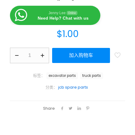
Jenny Lee
Online
Need Help? Chat with us
$
1.00
加入购物车
标签：
excavator parts
truck parts
分类：
jcb spare parts
Share