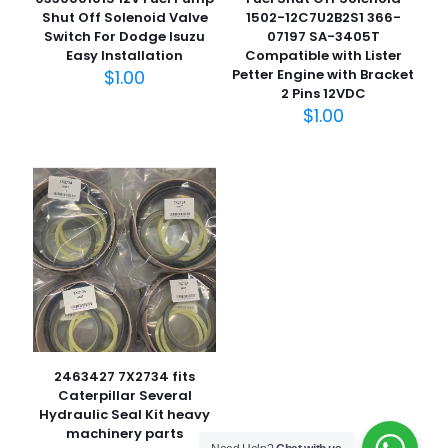
Shut Off Solenoid Valve
1502-12C7U2B2S1 366-
Switch For Dodge Isuzu
07197 SA-3405T
Easy Installation
Compatible with Lister
$
1.00
Petter Engine with Bracket
2 Pins 12VDC
$
1.00
2463427 7X2734 fits
Caterpillar Several
Hydraulic Seal Kit heavy
machinery parts