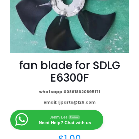
fan blade for SDLG
E6300F
whatsapp:008618620895171
email:
rjparts@126.com
Jenny Lee
Online
Need Help? Chat with us