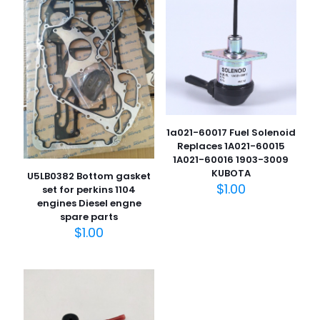
1a021-60017 Fuel Solenoid
Replaces 1A021-60015
1A021-60016 1903-3009
KUBOTA
U5LB0382 Bottom gasket
$
1.00
set for perkins 1104
engines Diesel engne
spare parts
$
1.00