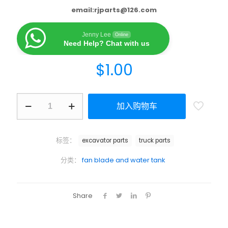
email:
rjparts@126.com
Jenny Lee
Online
Need Help? Chat with us
$
1.00
加入购物车
标签：
excavator parts
truck parts
分类：
fan blade and water tank
Share