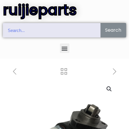
ruijieparts
Search