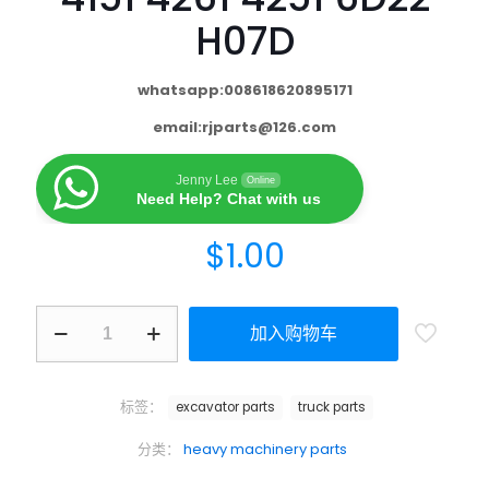
H07D
whatsapp:008618620895171
email:
rjparts@126.com
Jenny Lee
Online
Need Help? Chat with us
$
1.00
加入购物车
标签：
excavator parts
truck parts
分类：
heavy machinery parts