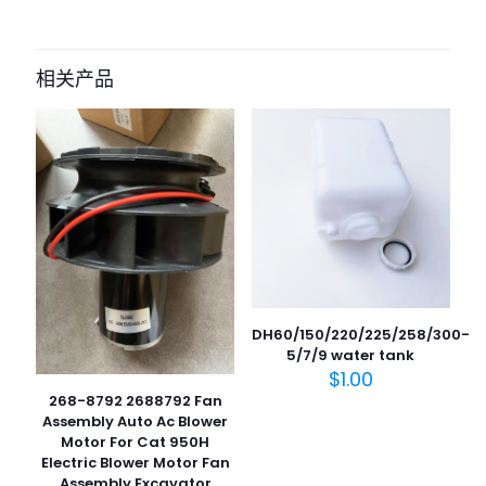
相关产品
DH60/150/220/225/258/300-
5/7/9 water tank
$
1.00
268-8792 2688792 Fan
Assembly Auto Ac Blower
Motor For Cat 950H
Electric Blower Motor Fan
Assembly Excavator