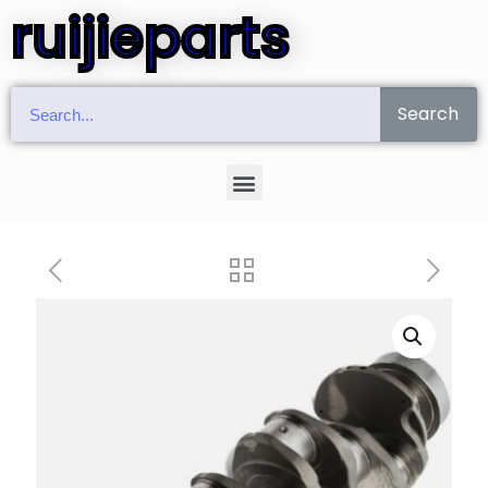
ruijieparts
Search