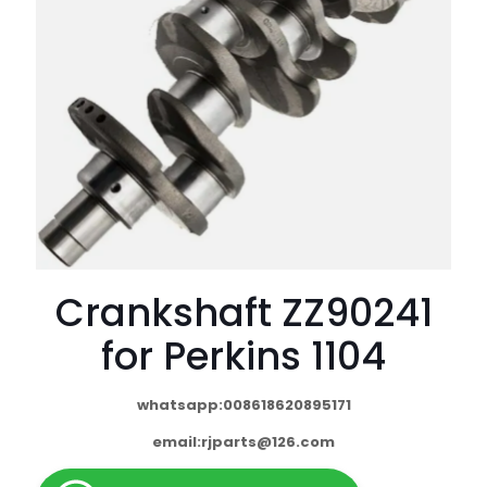
Crankshaft ZZ90241
for Perkins 1104
whatsapp:008618620895171
email:
rjparts@126.com