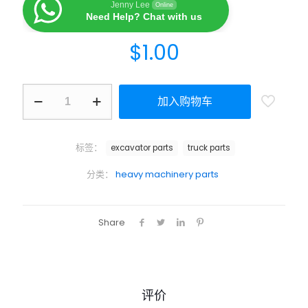
Jenny Lee
Online
Need Help? Chat with us
$
1.00
加入购物车
标签：
excavator parts
truck parts
分类：
heavy machinery parts
Share
评价