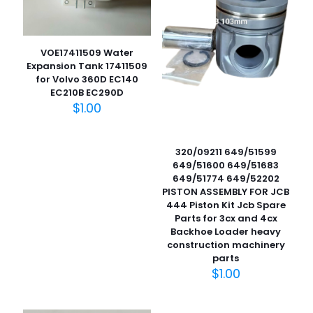
VOE17411509 Water
Expansion Tank 17411509
for Volvo 360D EC140
EC210B EC290D
$
1.00
320/09211 649/51599
649/51600 649/51683
649/51774 649/52202
PISTON ASSEMBLY FOR JCB
444 Piston Kit Jcb Spare
Parts for 3cx and 4cx
Backhoe Loader heavy
construction machinery
parts
$
1.00