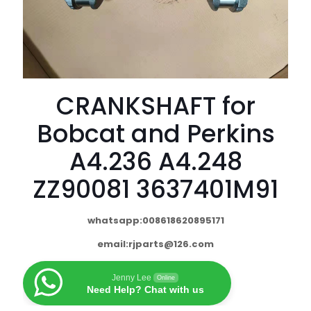
CRANKSHAFT for
Bobcat and Perkins
A4.236 A4.248
ZZ90081 3637401M91
whatsapp:008618620895171
email:
rjparts@126.com
Jenny Lee
Online
Need Help? Chat with us