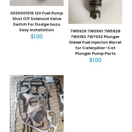
0330001015 12V Fuel Pump
Shut Off Solenoid Valve
Switch For Dodge Isuzu
Easy Installation
7W5929 7W0561 7W5928
$
1.00
7W0182 7W7032 Plunger
Diesel Fuel Injecton Barrel
for Caterpillar-Cat
Plunger Pump Parts
$
1.00