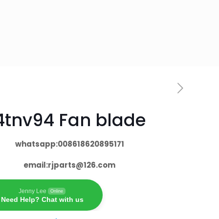
4tnv94 Fan blade
whatsapp:008618620895171
email:
rjparts@126.com
Jenny Lee
Online
Need Help? Chat with us