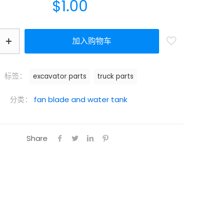
$
1.00
加入购物车
标签：
excavator parts
truck parts
分类：
fan blade and water tank
Share