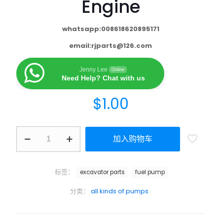
Engine
whatsapp:008618620895171
email:
rjparts@126.com
Jenny Lee
Online
Need Help? Chat with us
$
1.00
加入购物车
标签：
excavator parts
fuel pump
分类：
all kinds of pumps