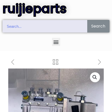
ruijieparts
Search