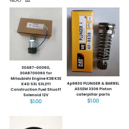
30A87-00060,
30A8700060 for
Mitsubishi Engine K3B K3E
4p9830 PLUNGER & BARREL
K4D S3L S3L2Y1
ASSEM 3306 Piston
Construction Fuel Shuoff
caterpillar parts
Solenoid 12V
$
1.00
$
1.00