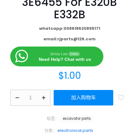
3E6455 For E320B
E332B
whatsapp:008618620895171
email:
rjparts@126.com
Jenny Lee
Online
Need Help? Chat with us
$
1.00
加入购物车
标签：
excavator parts
分类：
electronical parts