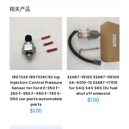
相关产品
1807329 1807329C92 Icp
32A87-15100 32A87-05100
Injection Control Pressure
SA-4010-12 32A87-17010
Sensor for Ford E-350 F-
for S4Q S4S S6S 12v fuel
250 F-350 F-450 F-750 E-
shut off solenoid
550 car parts automobile
$
1.00
parts
$
1.00