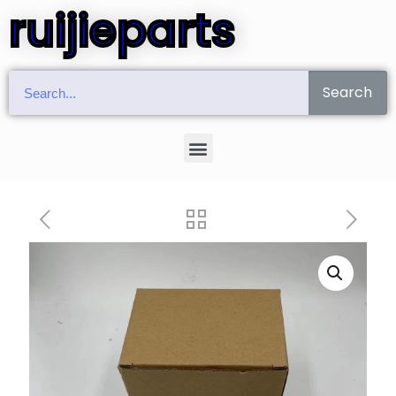
ruijieparts
Search