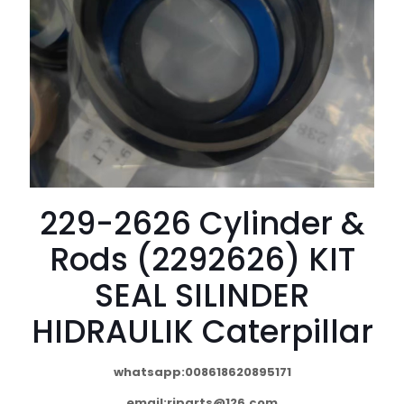
229-2626 Cylinder &
Rods (2292626) KIT
SEAL SILINDER
HIDRAULIK Caterpillar
whatsapp:008618620895171
email:
rjparts@126.com