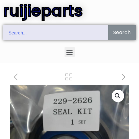
ruijieparts
Search