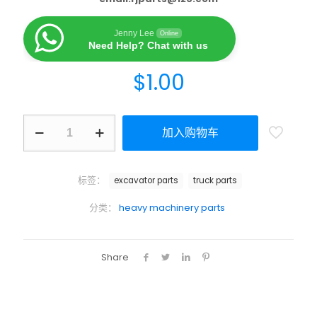
Jenny Lee
Online
Need Help? Chat with us
$
1.00
加入购物车
标签：
excavator parts
truck parts
分类：
heavy machinery parts
Share