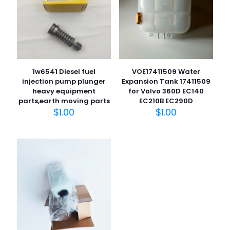
1w6541 Diesel fuel
VOE17411509 Water
injection pump plunger
Expansion Tank 17411509
heavy equipment
for Volvo 360D EC140
parts,earth moving parts
EC210B EC290D
$
1.00
$
1.00