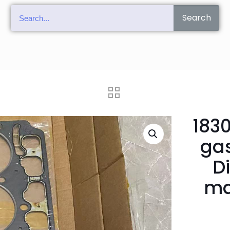
Search
183
gas
D
ma