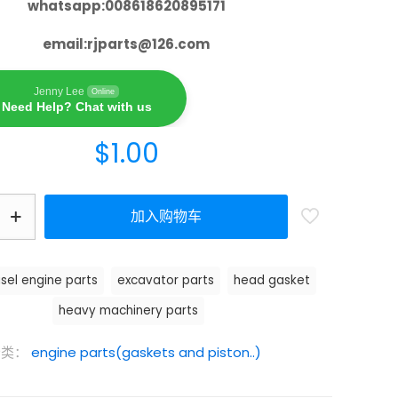
whatsapp:008618620895171
email:
rjparts@126.com
Jenny Lee
Online
Need Help? Chat with us
$
1.00
加入购物车
isel engine parts
excavator parts
head gasket
heavy machinery parts
分类：
engine parts(gaskets and piston..)