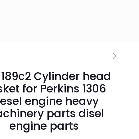
0189c2 Cylinder head
ket for Perkins 1306
iesel engine heavy
chinery parts disel
engine parts